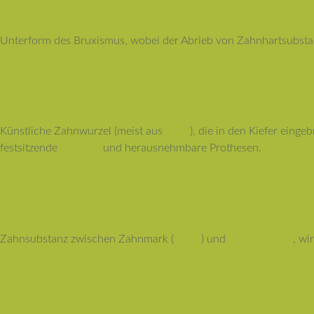
Unterform des Bruxismus, wobei der Abrieb von Zahnhartsubsta
DENTALES IMPL
Künstliche Zahnwurzel (meist aus
Titan
), die in den Kiefer ein
festsitzende
Brücken
und herausnehmbare Prothesen.
DENTIN
Zahnsubstanz zwischen Zahnmark (
Pulpa
) und
Zahnschmelz
, wi
DENTITIO DIFFIC