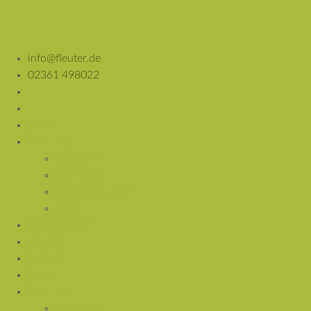
info@fleuter.de
02361 498022
Home
Über uns
Das Team
Die Praxis
Warum zu uns?
Jobs
Kompetenzen
Glossar
Kontakt
Home
Über uns
Das Team