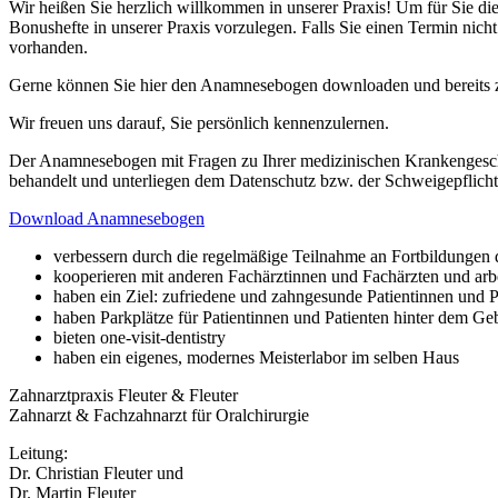
Wir heißen Sie herzlich willkommen in unserer Praxis! Um für Sie d
Bonushefte in unserer Praxis vorzulegen. Falls Sie einen Termin nich
vorhanden.
Gerne können Sie hier den Anamnesebogen downloaden und bereits zu 
Wir freuen uns darauf, Sie persönlich kennenzulernen.
Der Anamnesebogen mit Fragen zu Ihrer medizinischen Krankengeschicht
behandelt und unterliegen dem Datenschutz bzw. der Schweigepflicht
Download Anamnesebogen
verbessern durch die regelmäßige Teilnahme an Fortbildungen di
kooperieren mit anderen Fachärztinnen und Fachärzten und ar
haben ein Ziel: zufriedene und zahngesunde Patientinnen und P
haben Parkplätze für Patientinnen und Patienten hinter dem Ge
bieten one-visit-dentistry
haben ein eigenes, modernes Meisterlabor im selben Haus
Zahnarztpraxis Fleuter & Fleuter
Zahnarzt & Fachzahnarzt für Oralchirurgie
Leitung:
Dr. Christian Fleuter und
Dr. Martin Fleuter