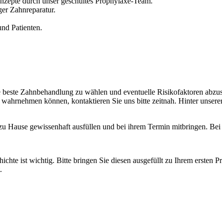
onzepte durch unser geschultes Prophylaxe-Team.
ger Zahnreparatur.
nd Patienten.
ie beste Zahnbehandlung zu wählen und eventuelle Risikofaktoren abzu
t wahrnehmen können, kontaktieren Sie uns bitte zeitnah. Hinter unserer
Hause gewissenhaft ausfüllen und bei ihrem Termin mitbringen. Bei U
e ist wichtig. Bitte bringen Sie diesen ausgefüllt zu Ihrem ersten Pra
.