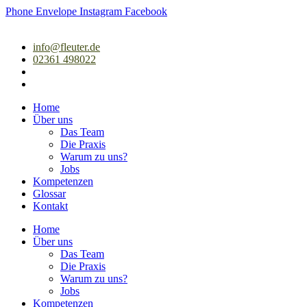
Zum
Phone
Envelope
Instagram
Facebook
Inhalt
springen
info@fleuter.de
02361 498022
Home
Über uns
Das Team
Die Praxis
Warum zu uns?
Jobs
Kompetenzen
Glossar
Kontakt
Home
Über uns
Das Team
Die Praxis
Warum zu uns?
Jobs
Kompetenzen