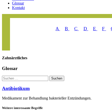
Glossar
Kontakt
A
B
C
D
E
F
Zahn­ärztliches
Glossar
Suchen
Suchen
Antibiotikum
Medikament zur Behandlung bakterieller Entzündungen.
Weitere interessante Begriffe