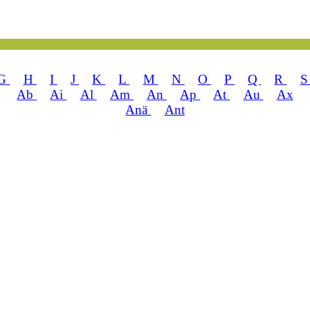
G
H
I
J
K
L
M
N
O
P
Q
R
Ab
Ai
Al
Am
An
Ap
At
Au
Ax
Anä
Ant