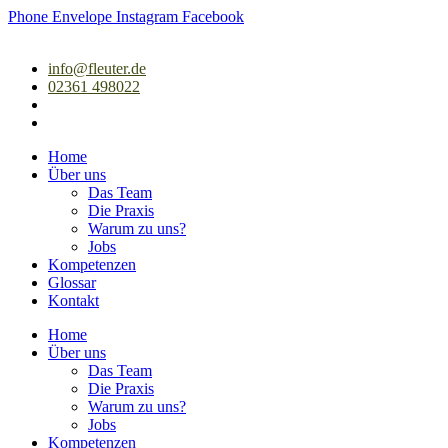
Zum
Phone
Envelope
Instagram
Facebook
Inhalt
springen
info@fleuter.de
02361 498022
Home
Über uns
Das Team
Die Praxis
Warum zu uns?
Jobs
Kompetenzen
Glossar
Kontakt
Home
Über uns
Das Team
Die Praxis
Warum zu uns?
Jobs
Kompetenzen