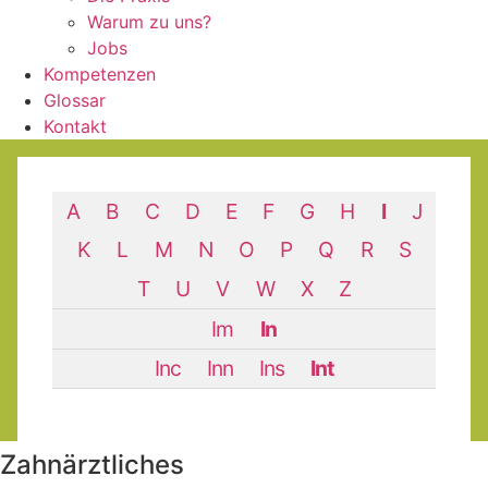
Warum zu uns?
Jobs
Kompetenzen
Glossar
Kontakt
A
B
C
D
E
F
G
H
I
J
K
L
M
N
O
P
Q
R
S
T
U
V
W
X
Z
Im
In
Inc
Inn
Ins
Int
Zahn­ärztliches