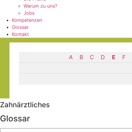
Warum zu uns?
Jobs
Kompetenzen
Glossar
Kontakt
A
B
C
D
E
F
Zahn­ärztliches
Glossar
Suchen