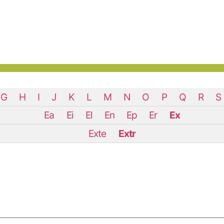
G
H
I
J
K
L
M
N
O
P
Q
R
S
Ea
Ei
El
En
Ep
Er
Ex
Exte
Extr