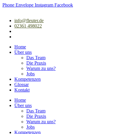
Zum
Phone
Envelope
Instagram
Facebook
Inhalt
springen
info@fleuter.de
02361 498022
Home
Über uns
Das Team
Die Praxis
Warum zu uns?
Jobs
Kompetenzen
Glossar
Kontakt
Home
Über uns
Das Team
Die Praxis
Warum zu uns?
Jobs
Kompetenzen