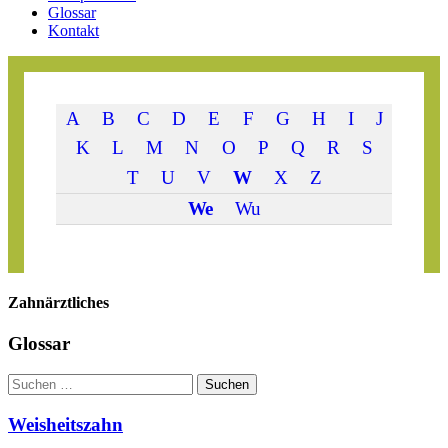
Glossar
Kontakt
A
B
C
D
E
F
G
H
I
J
K
L
M
N
O
P
Q
R
S
T
U
V
W
X
Z
We
Wu
Zahn­ärztliches
Glossar
Suchen
Suchen
Weisheitszahn