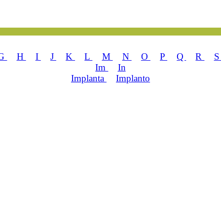
G
H
I
J
K
L
M
N
O
P
Q
R
Im
In
Implanta
Implanto