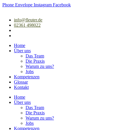
Zum
Phone
Envelope
Instagram
Facebook
Inhalt
springen
info@fleuter.de
02361 498022
Home
Über uns
Das Team
Die Praxis
Warum zu uns?
Jobs
Kompetenzen
Glossar
Kontakt
Home
Über uns
Das Team
Die Praxis
Warum zu uns?
Jobs
Kompetenzen