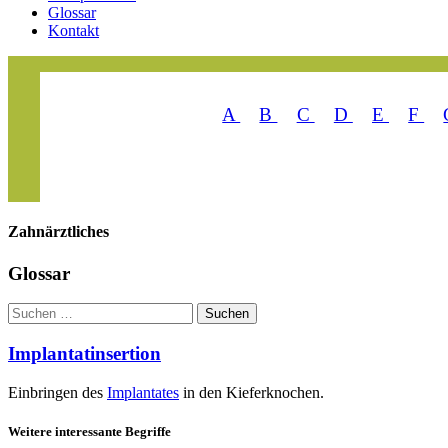
Glossar
Kontakt
A
B
C
D
E
F
Zahn­ärztliches
Glossar
Suchen
Suchen
Implantatinsertion
Einbringen des
Implantates
in den Kieferknochen.
Weitere interessante Begriffe