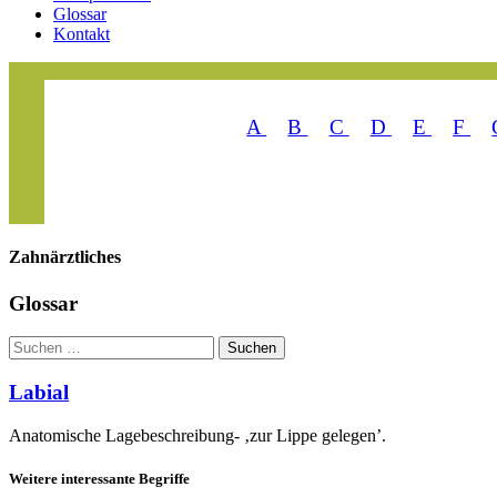
Glossar
Kontakt
A
B
C
D
E
F
Zahn­ärztliches
Glossar
Suchen
Suchen
Labial
Anatomische Lagebeschreibung- ‚zur Lippe gelegen’.
Weitere interessante Begriffe