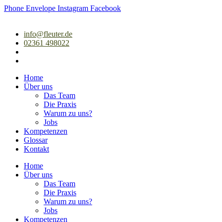
Zum
Phone
Envelope
Instagram
Facebook
Inhalt
springen
info@fleuter.de
02361 498022
Home
Über uns
Das Team
Die Praxis
Warum zu uns?
Jobs
Kompetenzen
Glossar
Kontakt
Home
Über uns
Das Team
Die Praxis
Warum zu uns?
Jobs
Kompetenzen