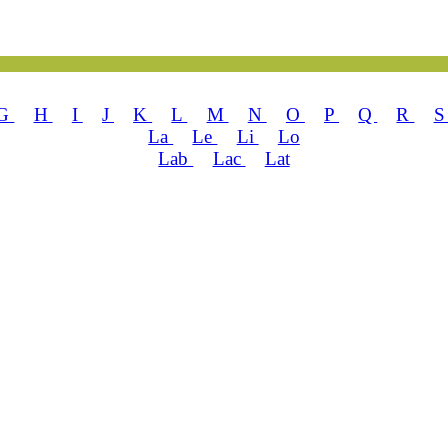
G
H
I
J
K
L
M
N
O
P
Q
R
La
Le
Li
Lo
Lab
Lac
Lat