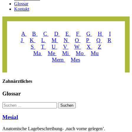
Glossar
Kontakt
A
B
C
D
E
F
G
H
I
J
K
L
M
N
O
P
Q
R
S
T
U
V
W
X
Z
Ma
Me
Mi
Mo
Mu
Mem
Mes
Zahn­ärztliches
Glossar
Suchen
Suchen
Mesial
Anatomische Lagebeschreibung- ‚nach vorne gelegen’.