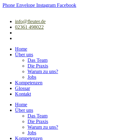
Zum
Phone
Envelope
Instagram
Facebook
Inhalt
springen
info@fleuter.de
02361 498022
Home
Über uns
Das Team
Die Praxis
Warum zu uns?
Jobs
Kompetenzen
Glossar
Kontakt
Home
Über uns
Das Team
Die Praxis
Warum zu uns?
Jobs
Kompetenzen