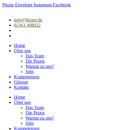
Zum
Phone
Envelope
Instagram
Facebook
Inhalt
springen
info@fleuter.de
02361 498022
Home
Über uns
Das Team
Die Praxis
Warum zu uns?
Jobs
Kompetenzen
Glossar
Kontakt
Home
Über uns
Das Team
Die Praxis
Warum zu uns?
Jobs
Kompetenzen