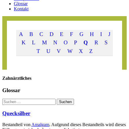
Glossar
Kontakt
A
B
C
D
E
F
G
H
I
J
K
L
M
N
O
P
Q
R
S
T
U
V
W
X
Z
Zahn­ärztliches
Glossar
Suchen
Suchen
Quecksilber
Bestandteil von
Amalgam
. Aufgrund dieses Bestandteils wird dieses