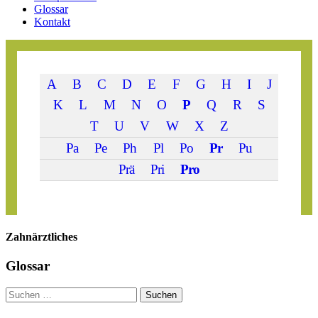
Glossar
Kontakt
A
B
C
D
E
F
G
H
I
J
K
L
M
N
O
P
Q
R
S
T
U
V
W
X
Z
Pa
Pe
Ph
Pl
Po
Pr
Pu
Prä
Pri
Pro
Zahn­ärztliches
Glossar
Suchen
Suchen