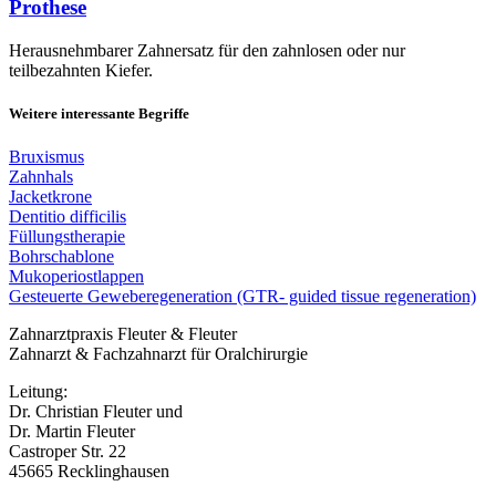
Prothese
Herausnehmbarer Zahnersatz für den zahnlosen oder nur
teilbezahnten Kiefer.
Weitere interessante Begriffe
Bruxismus
Zahnhals
Jacketkrone
Dentitio difficilis
Füllungstherapie
Bohrschablone
Mukoperiostlappen
Gesteuerte Geweberegeneration (GTR- guided tissue regeneration)
Zahnarztpraxis Fleuter & Fleuter
Zahnarzt & Fachzahnarzt für Oralchirurgie
Leitung:
Dr. Christian Fleuter und
Dr. Martin Fleuter
Castroper Str. 22
45665 Recklinghausen