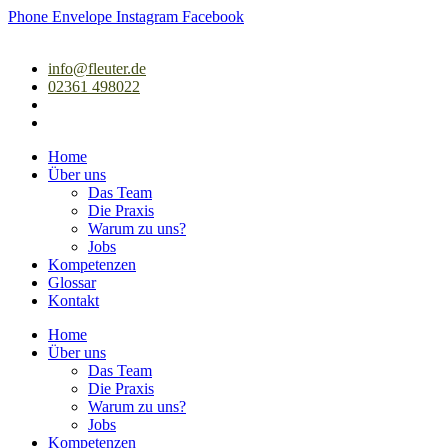
Zum
Phone
Envelope
Instagram
Facebook
Inhalt
springen
info@fleuter.de
02361 498022
Home
Über uns
Das Team
Die Praxis
Warum zu uns?
Jobs
Kompetenzen
Glossar
Kontakt
Home
Über uns
Das Team
Die Praxis
Warum zu uns?
Jobs
Kompetenzen