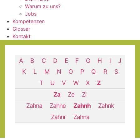
Warum zu uns?
Jobs
Kompetenzen
Glossar
Kontakt
A
B
C
D
E
F
G
H
I
J
K
L
M
N
O
P
Q
R
S
T
U
V
W
X
Z
Za
Ze
Zi
Zahna
Zahne
Zahnh
Zahnk
Zahnr
Zahns